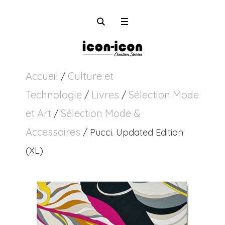
Accueil
Culture et
/
Technologie
Livres
Sélection Mode
/
/
et Art
Sélection Mode &
/
Accessoires
/ Pucci. Updated Edition
(XL)