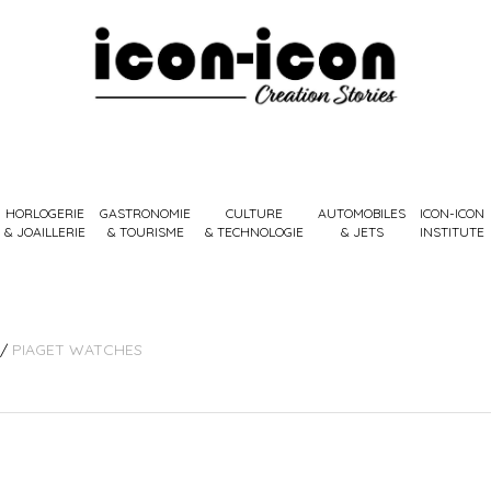
HORLOGERIE
GASTRONOMIE
CULTURE
AUTOMOBILES
ICON-ICON
& JOAILLERIE
& TOURISME
& TECHNOLOGIE
& JETS
INSTITUTE
/
PIAGET WATCHES