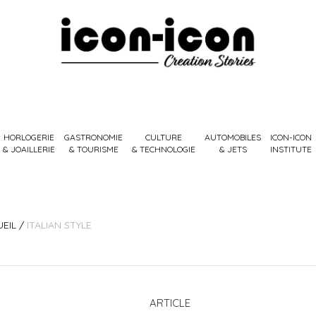
HORLOGERIE
GASTRONOMIE
CULTURE
AUTOMOBILES
ICON-ICON
& JOAILLERIE
& TOURISME
& TECHNOLOGIE
& JETS
INSTITUTE
EIL
/
ITALIAN STYLE
ARTICLE