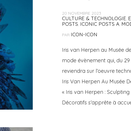
20 NOVEMBRE 2023
CULTURE & TECHNOLOGIE
,
POSTS
ICONIC POSTS A
MOD
,
,
ICON-ICON
PAR
Iris van Herpen au Musée des 
mode évènement qui, du 29 
reviendra sur l’oeuvre techn
Iris Van Herpen Au Musée Des
« Iris van Herpen : Sculptin
Décoratifs s’apprête à accuei