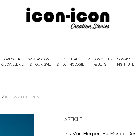
HORLOGERIE
GASTRONOMIE
CULTURE
AUTOMOBILES
ICON-ICON
& JOAILLERIE
& TOURISME
& TECHNOLOGIE
& JETS
INSTITUTE
L
/
IRIS VAN HERPEN
ARTICLE
Iris Van Herpen Au Musée Des 