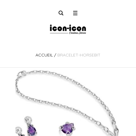
ACCUEIL
/
BRACELET-HORSEBIT