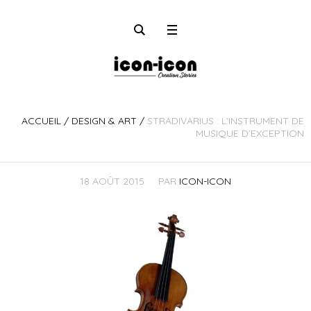
ACCUEIL
/
DESIGN & ART
/
STRADIVARIUS : L’INSTRUMENT DE
MUSIQUE D’EXCEPTION
18 AOÛT 2015
PAR
ICON-ICON